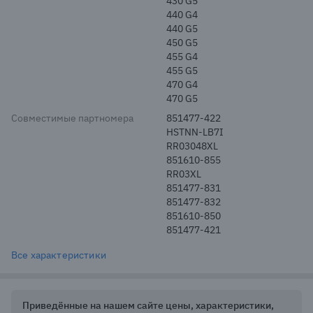
430 G5
440 G4
440 G5
450 G5
455 G4
455 G5
470 G4
470 G5
Совместимые партномера
851477-422
HSTNN-LB7I
RR03048XL
851610-855
RR03XL
851477-831
851477-832
851610-850
851477-421
Все характеристики
Приведённые на нашем сайте цены, характеристики,