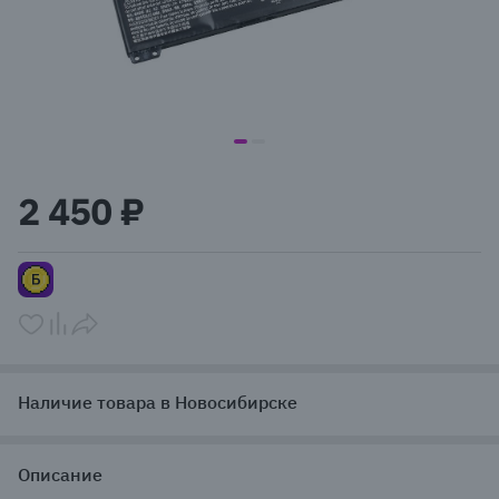
item
item
Item
0
1
1
2 450 ₽
of
2
Наличие товара в Новосибирске
Описание