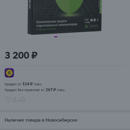
item
item
item
item
item
Item
0
1
2
3
4
1
3 200 ₽
of
5
114 ₽
Кредит от
/мес.
267 ₽
Кредит без переплат от
/мес.
Наличие товара в Новосибирске