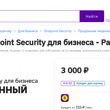
Найти
Ср
spersky
Для бизнеса
Endpoint Security
Продление лиценз
oint Security для бизнеса -
дление, Russian, 1 лицензия, 100-149 узлов, на 12 месяцев, электронный клю
3 000 ₽
0·0·12
Кредит для юрлиц
115 ₽
Кредит от
/мес.