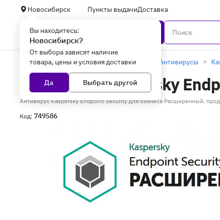
Новосибирск
Пункты выдачи
Доставка
Вы находитесь:
Каталог
Новосибирск?
От выбора зависят наличие
товара, цены и условия доставки
Главная
Программное обеспечение
Антивирусы
Ka
Антивирус Kaspersky Endp
Да
Выбрать другой
Антивирус Kaspersky Endpoint Security для бизнеса Расширенный, про
749586
Код: