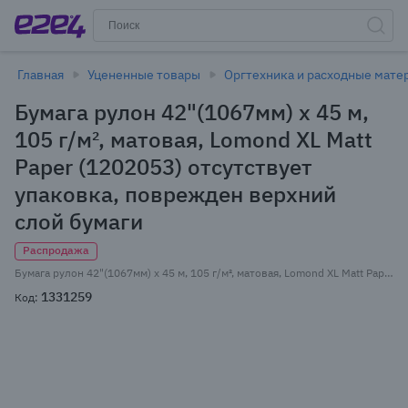
Главная
Уцененные товары
Оргтехника и расходные мате
Бумага рулон 42"(1067мм) x 45 м,
105 г/м², матовая, Lomond XL Matt
Paper (1202053) отсутствует
упаковка, поврежден верхний
слой бумаги
Распродажа
Бумага рулон 42"(1067мм) x 45 м, 105 г/м², матовая, Lomond XL Matt Paper (1202053) отсутствует упаковка, поврежден верхний слой бумаги
1331259
Код: