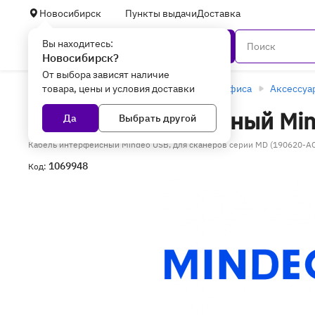
Новосибирск
Пункты выдачи
Доставка
Вы находитесь:
Каталог
Новосибирск?
От выбора зависят наличие
товара, цены и условия доставки
Главная
Оборудование для торговли и офиса
Аксессуа
Кабель интерфейсный Min
Да
Выбрать другой
Кабель интерфейсный Mindeo USB, для сканеров серии MD (190620-A
1069948
Код: