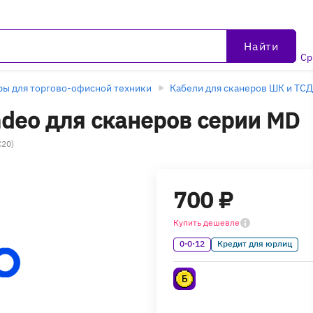
Найти
Ср
ры для торгово-офисной техники
Кабели для сканеров ШК и ТСД
deo для сканеров серии MD
C20)
700 ₽
Купить дешевле
0·0·12
Кредит для юрлиц