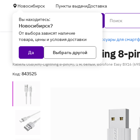
Новосибирск
Пункты выдачи
Доставка
Вы находитесь:
Каталог
Новосибирск?
От выбора зависят наличие
товара, цены и условия доставки
Главная
Смартфоны и гаджеты
Аксессуары для смарт
Кабель USB-Lightning 8-pi
Да
Выбрать другой
Кабель USB(Am)-Lightning 8-pin(M), 1 м, белый, Borofone Easy BX16 (6
843525
Код: