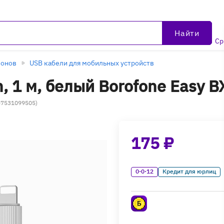
Найти
Ср
фонов
USB кабели для мобильных устройств
n, 1 м, белый Borofone Easy B
957531099505)
175 ₽
0·0·12
Кредит для юрлиц