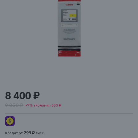
Item
1
8 400 ₽
of
1
9 050 ₽
-7% экономия 650 ₽
299 ₽
Кредит от
/мес.