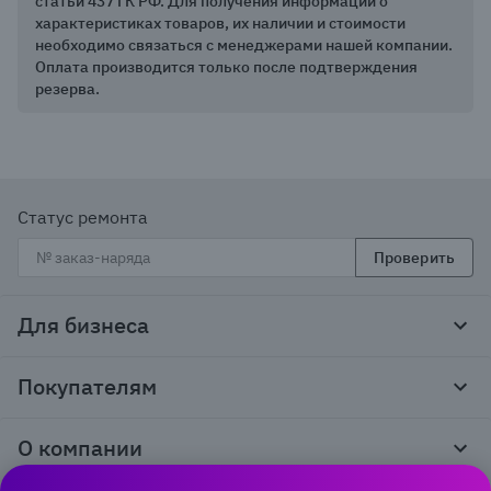
статьи 437 ГК РФ. Для получения информации о
характеристиках товаров, их наличии и стоимости
необходимо связаться с менеджерами нашей компании.
Оплата производится только после подтверждения
резерва.
Статус ремонта
Проверить
Для бизнеса
Корпоративным клиентам
Покупателям
Тендеры и гос закупки
Программы лояльности
Контакты
О компании
Пункты выдачи
Как оформить заказ
О нас