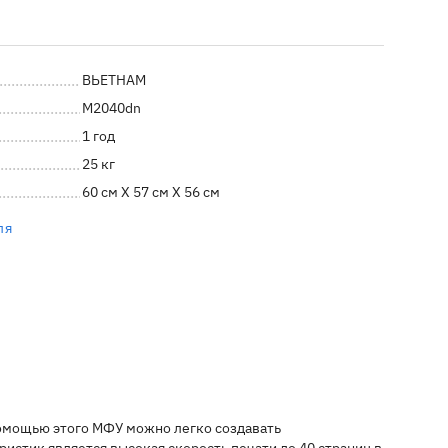
ВЬЕТНАМ
M2040dn
1 год
25 кг
60 см X 57 см X 56 см
ля
помощью этого МФУ можно легко создавать