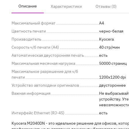
Описание
Характеристики
Отзывы (0)
Максимальный формат
A4
Цветность печати
черно-белая
Производитель
Kyocera
Скорость ч/б печати (A4)
40 стр/мин
Автоматическая двусторонняя печать
есть
Максимальная месячная нагрузка
50000 страниц
Максимальное разрешение для ч/б
печати
1200x1200 dpi
Устройство автоподачи оригиналов
двустороннее
Важная информация
Не выбрасывайт
устройству. Ут
невозможности 
Интерфейс Ethernet (RJ-45)
есть
Kyocera M2040DN - это идеальное решение для офисов, кото