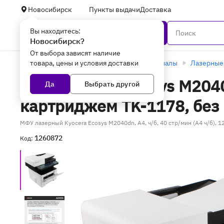
Новосибирск
Пункты выдачи
Доставка
Вы находитесь:
Каталог
Новосибирск?
От выбора зависят наличие
товара, цены и условия доставки
Главная
Оргтехника и расходные материалы
Лазерные
МФУ Kyocera Ecosys M2040d
Да
Выбрать другой
картриджем TK-1178, без
МФУ лазерный Kyocera Ecosys M2040dn, A4, ч/б, 40 стр/мин (A4 ч/б),
1260872
Код: