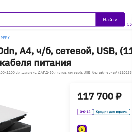
Найти
Ср
 МФУ
n, A4, ч/б, сетевой, USB, (
 кабеля питания
 1200x1200 dpi, дуплекс, ДАПД-50 листов, сетевой, USB, белый/черный (1102S
117 700 ₽
0·0·12
Кредит для юрлиц