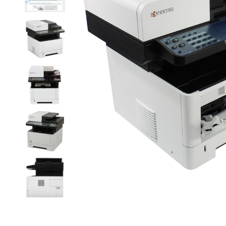
Item
1
of
27