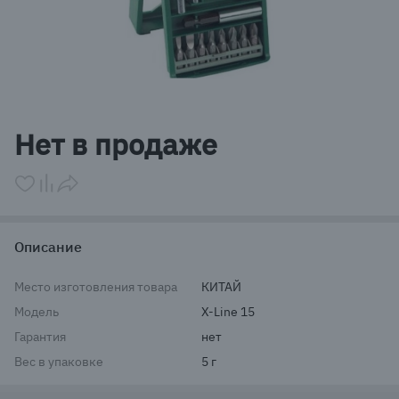
Item
1
Нет в продаже
of
1
Описание
Место изготовления товара
КИТАЙ
Модель
X-Line 15
Гарантия
нет
Вес в упаковке
5 г