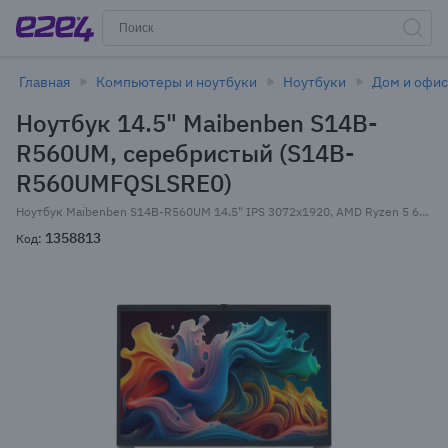
Главная
Компьютеры и ноутбуки
Ноутбуки
Дом и офис
Ноутбук 14.5" Maibenben S14B-
R560UM, серебристый (S14B-
R560UMFQSLSRE0)
Ноутбук Maibenben S14B-R560UM 14.5" IPS 3072x1920, AMD Ryzen 5 6600H 3.3 ГГц, 16Gb RAM, 512Gb SSD, Linux, серебристый (S14B-R560UMFQSLSRE0)
1358813
Код: