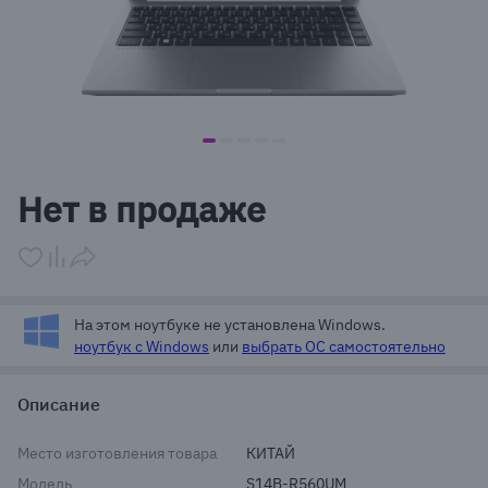
item
item
item
item
item
Item
0
1
2
3
4
1
Нет в продаже
of
5
На этом ноутбуке не установлена Windows.
ноутбук с Windows
или
выбрать ОС самостоятельно
Описание
Место изготовления товара
КИТАЙ
Модель
S14B-R560UM