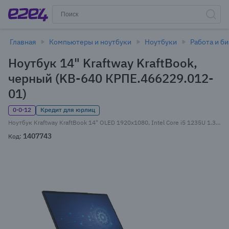
Главная
Компьютеры и ноутбуки
Ноутбуки
Работа и б
Ноутбук 14" Kraftway KraftBook,
черный (KB-640 КРПЕ.466229.012-
01)
0·0·12
Кредит для юрлиц
Ноутбук Kraftway KraftBook 14" OLED 1920x1080, Intel Core i5 1235U 1.3 ГГц, 8Gb RAM, 256Gb SSD, без OC, черный (KB-640 КРПЕ.466229.012-01) Внесен в реестр Минпромторга РФ
1407743
Код: