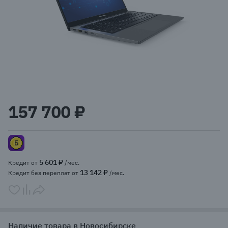
Item
1
157 700 ₽
of
1
5 601 ₽
Кредит от
/мес.
13 142 ₽
Кредит без переплат от
/мес.
Наличие товара в Новосибирске