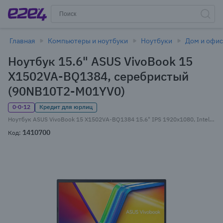
Главная
Компьютеры и ноутбуки
Ноутбуки
Дом и офис
Ноутбук 15.6" ASUS VivoBook 15
X1502VA-BQ1384, серебристый
(90NB10T2-M01YV0)
0·0·12
Кредит для юрлиц
Ноутбук ASUS VivoBook 15 X1502VA-BQ1384 15.6" IPS 1920x1080, Intel Core i5 13420H 2.1 ГГц, 16Gb RAM, 512Gb SSD, без OC, серебристый (90NB10T2-M01YV0)
1410700
Код: