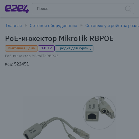
Главная
Сетевое оборудование
Сетевые устройства разл
PoE-инжектор MikroTik RBPOE
Выгодная цена
0·0·12
Кредит для юрлиц
PoE-инжектор MikroTik RBPOE
522451
Код: