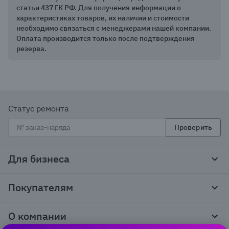
статьи 437 ГК РФ. Для получения информации о
характеристиках товаров, их наличии и стоимости
необходимо связаться с менеджерами нашей компании.
Оплата производится только после подтверждения
резерва.
Статус ремонта
Проверить
Для бизнеса
Корпоративным клиентам
Покупателям
Тендеры и гос закупки
Программы лояльности
Контакты
О компании
Пункты выдачи