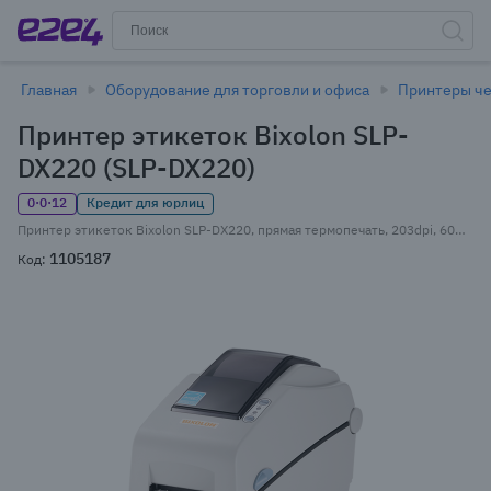
Главная
Оборудование для торговли и офиса
Принтеры че
Принтер этикеток Bixolon SLP-
DX220 (SLP-DX220)
0·0·12
Кредит для юрлиц
Принтер этикеток Bixolon SLP-DX220, прямая термопечать, 203dpi, 60мм, COM, LAN, USB (SLP-DX220)
1105187
Код: