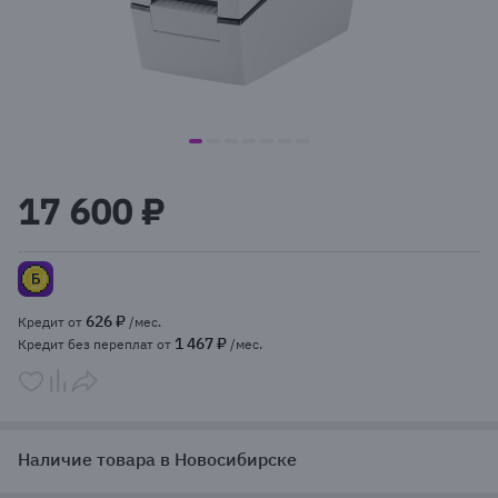
item
item
item
item
item
item
item
Item
0
1
2
3
4
5
6
1
17 600 ₽
of
7
626 ₽
Кредит от
/мес.
1 467 ₽
Кредит без переплат от
/мес.
Наличие товара в Новосибирске