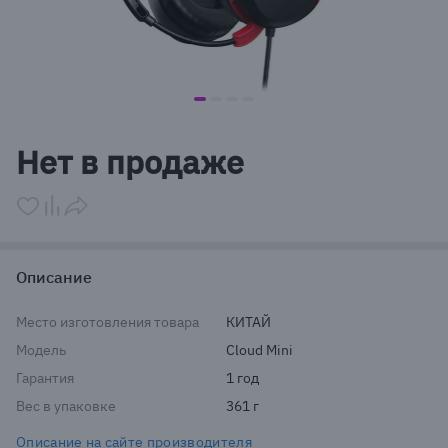
item
item
item
item
Item
0
1
2
3
1
Нет в продаже
of
4
Описание
Место изготовления товара
КИТАЙ
Модель
Cloud Mini
Гарантия
1 год
Вес в упаковке
361 г
Описание на сайте производителя