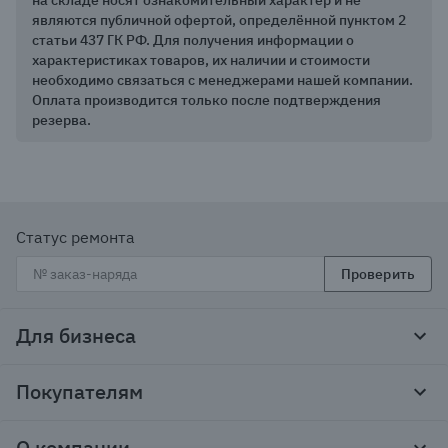
на складе носят ознакомительный характер и не
являются публичной офертой, определённой пунктом 2
статьи 437 ГК РФ. Для получения информации о
характеристиках товаров, их наличии и стоимости
необходимо связаться с менеджерами нашей компании.
Оплата производится только после подтверждения
резерва.
Статус ремонта
Проверить
Для бизнеса
Корпоративным клиентам
Покупателям
Тендеры и гос закупки
Программы лояльности
Контакты
О компании