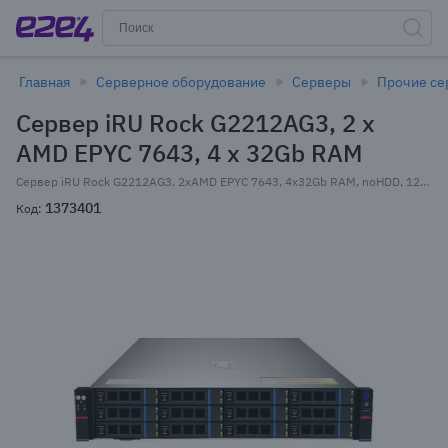
Главная
Серверное оборудование
Серверы
Прочие се
Сервер iRU Rock G2212AG3, 2 x
AMD EPYC 7643, 4 x 32Gb RAM
Сервер iRU Rock G2212AG3, 2xAMD EPYC 7643, 4x32Gb RAM, noHDD, 12x2.5/3.5" HS, Broadcom 9361-8i, noDVD, 2xGLAN, Командир (AST2500), 2x1600 Вт, 2U
1373401
Код: