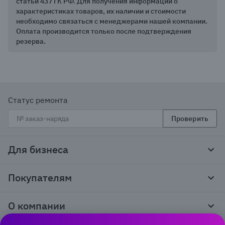
статьи 437 ГК РФ. Для получения информации о
характеристиках товаров, их наличии и стоимости
необходимо связаться с менеджерами нашей компании.
Оплата производится только после подтверждения
резерва.
Статус ремонта
Проверить
Для бизнеса
Корпоративным клиентам
Покупателям
Тендеры и гос закупки
Программы лояльности
Контакты
О компании
Пункты выдачи
Как оформить заказ