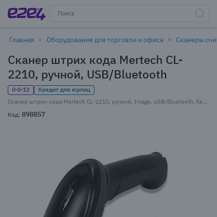
Главная
Оборудование для торговли и офиса
Сканеры счи
Сканер штрих кода Mertech CL-
2210, ручной, USB/Bluetooth
0·0·12
Кредит для юрлиц
Сканер штрих-кода Mertech CL-2210, ручной, Image, USB/Bluetooth, беспроводной, 1D/2D, приемник USB, кабель USB, черный, IP54, 1.05 м (4794)
898857
Код: