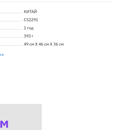
КИТАЙ
CS2291
1 год
393 г
49 см X 46 см X 36 см
ля