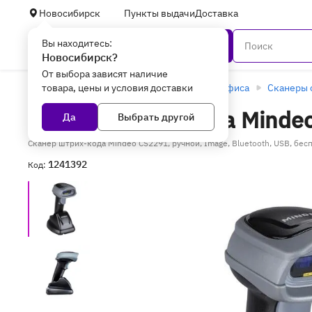
Новосибирск
Пункты выдачи
Доставка
Вы находитесь:
Каталог
Новосибирск?
От выбора зависят наличие
товара, цены и условия доставки
Главная
Оборудование для торговли и офиса
Сканеры 
Сканер штрих кода Mindeo
Да
Выбрать другой
Сканер штрих-кода Mindeo CS2291, ручной, Image, Bluetooth, USB, бе
1241392
Код: