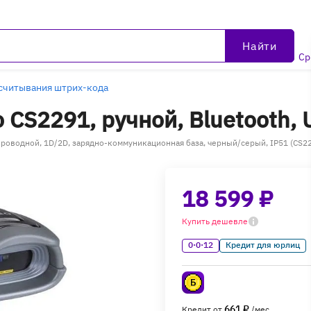
Найти
Ср
считывания штрих-кода
 CS2291, ручной, Bluetooth, 
спроводной, 1D/2D, зарядно-коммуникационная база, черный/серый, IP51 (CS2
18 599 ₽
Купить дешевле
0·0·12
Кредит для юрлиц
661 ₽
Кредит от
/мес.