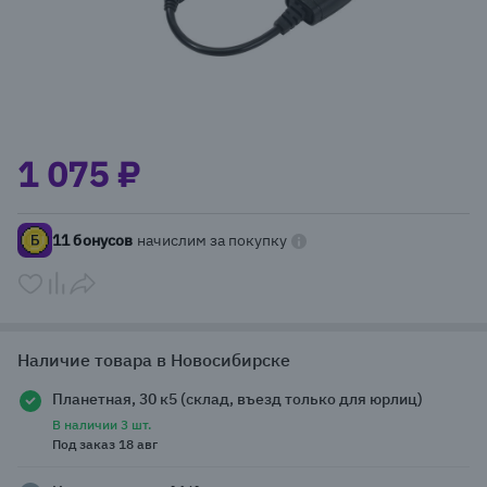
Item
1
1 075 ₽
of
1
11 бонусов
начислим за покупку
Наличие товара в Новосибирске
Планетная, 30 к5 (склад, въезд только для юрлиц)
В наличии 3 шт.
Под заказ 18 авг