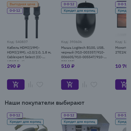
Выгодная цена
0·0·12
0·0·12
0·0·12
Кредит для юрлиц
Кредит
Код: 540837
Код: 393606
Код: 126
Кабель HDMI(19M)-
Мышь Logitech B100, USB,
Монитор 2
HDMI(19M), v2.0/2.0, 1.8 м,
черный (910-003357/910-
27E1N11
Cablexpert Select (CC-
006605/910-005547/910-
HDMI4L-6)
001439)
290 ₽
510 ₽
10 700
Item
1
Наши покупатели выбирают
of
25
0·0·12
0·0·12
0·0·12
Кредит для юрлиц
Кредит для юрлиц
Кредит