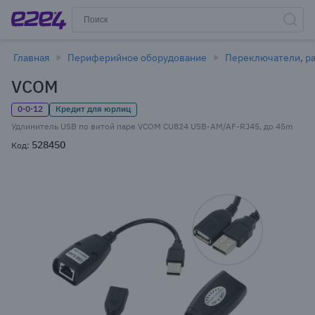
Главная
Периферийное оборудование
Переключатели, ра
VCOM
0·0·12
Кредит для юрлиц
Удлинитель USB по витой паре VCOM CU824 USB-AM/AF-RJ45, до 45m
528450
Код: