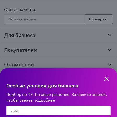
Статус ремонта
Проверить
Для бизнеса
Корпоративным клиентам
Покупателям
Тендеры и гос закупки
Программы лояльности
Контакты
О компании
Пункты выдачи
Как оформить заказ
О нас
Доставка
Медиа
Реквизиты
Гарантия и возврат
Особые условия для бизнеса
Политика компании по сохранности персональных
Способы оплаты
Блог
данных
Бонусная программа
Подбор по ТЗ. Готовые решения. Закажите звонок,
Новости
8 800 600‑32‑34
Публичная оферта
Сервисный центр
чтобы узнать подробнее
Акции
Горячая линяя работает
Правила продажи на сайте
Справка по работе с e2e4 ID
по Новосибирскому времени:
Правила применения рекомендательных технологий
пн-пт 03:00 – 13:00
Производители