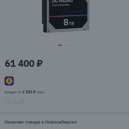
item
item
item
Item
0
1
2
1
61 400 ₽
of
3
2 181 ₽
Кредит от
/мес.
Наличие товара в Новосибирске