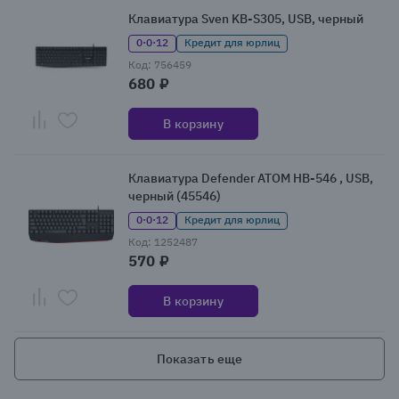
Клавиатура Sven KB-S305, USB, черный
0·0·12
Кредит для юрлиц
Код: 756459
680 ₽
В корзину
Клавиатура Defender ATOM HB-546 , USB,
черный (45546)
0·0·12
Кредит для юрлиц
Код: 1252487
570 ₽
В корзину
Показать еще