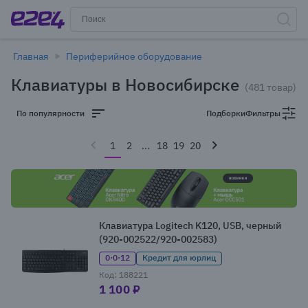
Главная
Периферийное оборудование
Клавиатуры в Новосибирске
(481 товар)
По популярности
Подборки
Фильтры
1
2
...
18
19
20
Клавиатура Logitech K120, USB, черный
(920-002522/920-002583)
0·0·12
Кредит для юрлиц
Код: 188221
1 100 ₽