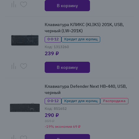
В корзину
Клавиатура КЛИКС (KLIKS) 201K, USB,
черный (LW-201K)
0·0·12
Кредит для юрлиц
Код: 1313260
239 ₽
В корзину
Клавиатура Defender Next HB-440, USB,
черный
0·0·12
Кредит для юрлиц
Распродажа
Код: 851652
290 ₽
359 ₽
-19% экономия 69 ₽