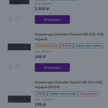
Код: 265401
2 050 ₽
В корзину
Клавиатура Defender Element HB-520, USB,
черный
Выгодная цена
0·0·12
Кредит для юрлиц
Код: 378302
398 ₽
В корзину
Клавиатура Defender Symbol HB-559, USB,
черный (45559)
0·0·12
Кредит для юрлиц
Распродажа
Код: 1344624
270 ₽