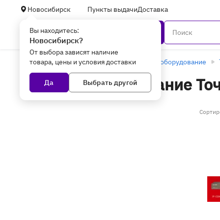
Новосибирск
Пункты выдачи
Доставка
Вы находитесь:
Каталог
Новосибирск?
От выбора зависят наличие
товара, цены и условия доставки
Главная
Уцененные товары
Сетевое оборудование
Сетевое оборудование То
Да
Выбрать другой
доступа в Новосибирске -
Сортир