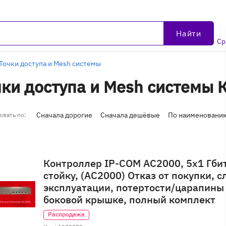
Найти
Ср
Точки доступа и Mesh системы
чки доступа и Mesh системы 
 уцененные товары
(1 товар)
Сначала дорогие
Сначала дешёвые
По наименовани
овать по:
Контроллер IP-COM AC2000, 5x1 Гбит
стойку, (AC2000) Отказ от покупки, 
эксплуатации, потертости/царапины
боковой крышке, полный комплект
Распродажа