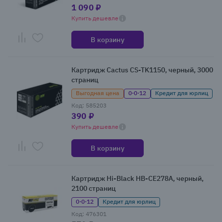
1 090 ₽
Купить дешевле
В корзину
Картридж Cactus CS-TK1150, черный, 3000
страниц
Выгодная цена
0·0·12
Кредит для юрлиц
Код: 585203
390 ₽
Купить дешевле
В корзину
Картридж Hi-Black HB-CE278A, черный,
2100 страниц
0·0·12
Кредит для юрлиц
Код: 476301