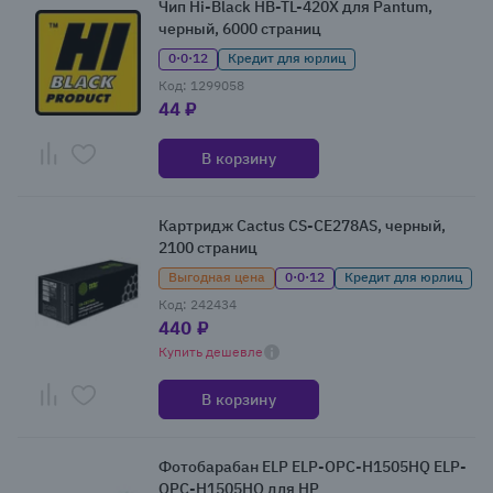
Чип Hi-Black HB-TL-420X для Pantum,
черный, 6000 страниц
0·0·12
Кредит для юрлиц
Код: 1299058
44 ₽
В корзину
Картридж Cactus CS-CE278AS, черный,
2100 страниц
Выгодная цена
0·0·12
Кредит для юрлиц
Код: 242434
440 ₽
Купить дешевле
В корзину
Фотобарабан ELP ELP-OPC-H1505HQ ELP-
OPC-H1505HQ для HP