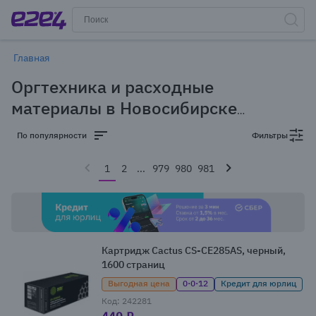
Главная
Оргтехника и расходные
материалы в Новосибирске
(24,509 товаров)
По популярности
Фильтры
1
2
...
979
980
981
Картридж Cactus CS-CE285AS, черный,
1600 страниц
Выгодная цена
0·0·12
Кредит для юрлиц
Код: 242281