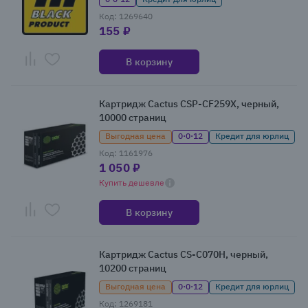
Код: 1269640
155 ₽
В корзину
Картридж Cactus CSP-CF259X, черный,
10000 страниц
Выгодная цена
0·0·12
Кредит для юрлиц
Код: 1161976
1 050 ₽
Купить дешевле
В корзину
Картридж Cactus CS-C070H, черный,
10200 страниц
Выгодная цена
0·0·12
Кредит для юрлиц
Код: 1269181