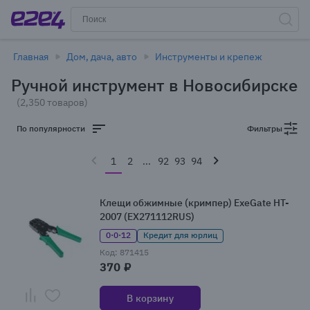
Главная
Дом, дача, авто
Инструменты и крепеж
Ручной инструмент в Новосибирске
(2,350 товаров)
По популярности
Фильтры
1
2
...
92
93
94
Клещи обжимные (кримпер) ExeGate HT-
2007 (EX271112RUS)
0·0·12
Кредит для юрлиц
Код: 871415
370 ₽
В корзину