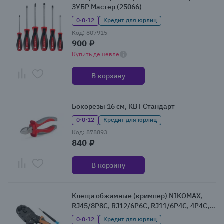
ЗУБР Мастер (25066)
0·0·12
Кредит для юрлиц
Код: 807915
900 ₽
Купить дешевле
В корзину
Бокорезы 16 см, КВТ Стандарт
0·0·12
Кредит для юрлиц
Код: 878893
840 ₽
В корзину
Клещи обжимные (кримпер) NIKOMAX,
RJ45/8P8C, RJ12/6P6C, RJ11/6P4C, 4P4C,
4P2C
0·0·12
Кредит для юрлиц