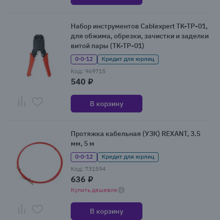
Набор инструментов Cablexpert TK-TP-01,
для обжима, обрезки, зачистки и заделки
витой пары (TK-TP-01)
0·0·12
Кредит для юрлиц
Код: 969715
540 ₽
В корзину
Протяжка кабельная (УЗК) REXANT, 3.5
мм, 5 м
0·0·12
Кредит для юрлиц
Код: 731594
636 ₽
Купить дешевле
В корзину