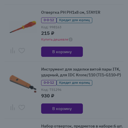
Отвертка PH PH1x8 см, STAYER
0·0·12
Кредит для юрлиц
Код: 998163
215 ₽
Купить дешевле
В корзину
Инструмент для заделки витой пары ITK,
ударный, для IDC Krone/110 (TI1-G110-P)
0·0·12
Кредит для юрлиц
Код: 731296
930 ₽
В корзину
Набор отверток, предметов в наборе:6 шт.