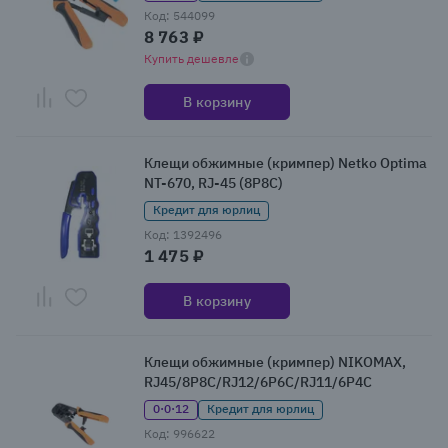
Код: 544099
8 763 ₽
Купить дешевле
В корзину
Клещи обжимные (кримпер) Netko Optima
NT-670, RJ-45 (8P8C)
Кредит для юрлиц
Код: 1392496
1 475 ₽
В корзину
Клещи обжимные (кримпер) NIKOMAX,
RJ45/8P8C/RJ12/6P6C/RJ11/6P4C
0·0·12
Кредит для юрлиц
Код: 996622