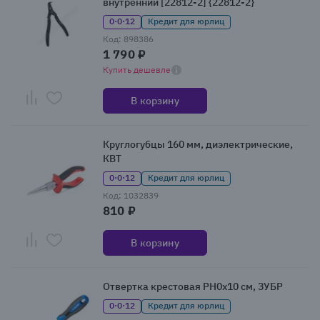
внутренний [22812-2] {22812-2}
0·0·12
Кредит для юрлиц
Код: 898386
1 790 ₽
Купить дешевле
В корзину
Круглогубцы 160 мм, диэлектрические,
КВТ
0·0·12
Кредит для юрлиц
Код: 1032839
810 ₽
В корзину
Отвертка крестовая PH0x10 см, ЗУБР
0·0·12
Кредит для юрлиц