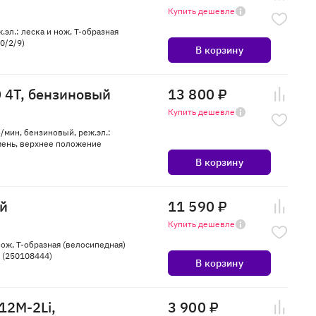
Купить дешевле
.эл.: леска и нож, Т-образная
0/2/9)
В корзину
 4Т, бензиновый
13 800 ₽
Купить дешевле
б/мин, бензиновый, реж.эл.:
емень, верхнее положение
В корзину
ый
11 590 ₽
Купить дешевле
нож, Т-образная (велосипедная)
г (250108444)
В корзину
12M-2Li,
3 900 ₽