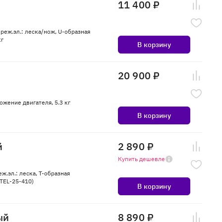
11 400 ₽
 реж.эл.: леска/нож, U-образная
кг
В корзину
20 900 ₽
ожение двигателя, 5.3 кг
В корзину
й
2 890 ₽
Купить дешевле
ж.эл.: леска, Т-образная
(TEL-25-410)
В корзину
ый
8 890 ₽