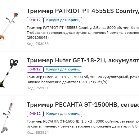
Триммер PATRIOT PT 4555ES Country
0·0·12
Кредит для юрлиц
Триммер PATRIOT PT 4555ES Country, 2.5 л.с., 8000 об/мин, бен
Т-образная (велосипедная) рукоять, плечевой ремень, верхнее
(250108045)
Код: 753055
Триммер Huter GET-18-2Li, аккумуля
0·0·12
Кредит для юрлиц
Триммер Huter GET-18-2Li, 7000 об/мин, аккумуляторный, реж.э
нижнее положение двигателя, 3.1 кг (70/1/9)
Код: 757131
Триммер РЕСАНТА ЭТ-1500НВ, сетев
0·0·12
Кредит для юрлиц
Триммер РЕСАНТА ЭТ-1500НВ, 1.5 кВт, 8000 об/мин, сетевой, ре
рукоять, плечевой ремень, верхнее положение двигателя, 5.8 к
Код: 883824