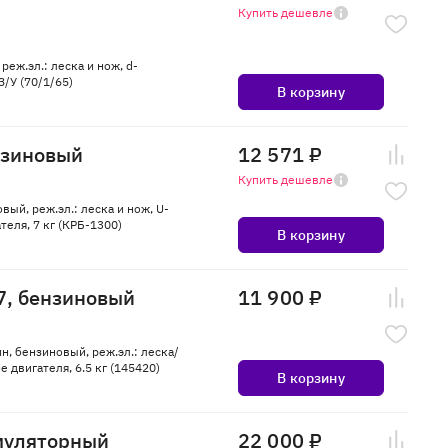
Купить дешевле
еж.эл.: леска и нож, d-
З/У (70/1/65)
В корзину
нзиновый
12 571 ₽
Купить дешевле
вый, реж.эл.: леска и нож, U-
еля, 7 кг (КРБ-1300)
В корзину
7, бензиновый
11 900 ₽
ин, бензиновый, реж.эл.: леска/
 двигателя, 6.5 кг (145420)
В корзину
муляторный
22 000 ₽