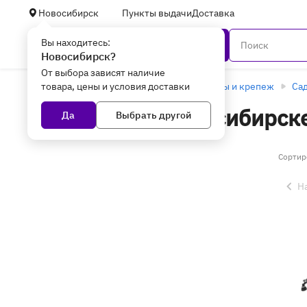
Новосибирск
Пункты выдачи
Доставка
Вы находитесь:
Каталог
Новосибирск?
От выбора зависят наличие
товара, цены и условия доставки
Главная
Дом, дача, авто
Инструменты и крепеж
Сад
Триммеры в Новосибирск
Да
Выбрать другой
Сортир
Н