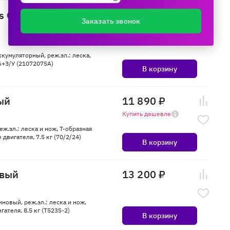
s G24LT25,
6 750 ₽
Заказать звонок
кумуляторный, реж.эл.: леска,
Б+З/У (2107207SA)
В корзину
ый
11 890 ₽
Купить дешевле
еж.эл.: леска и нож, Т-образная
двигателя, 7.5 кг (70/2/24)
В корзину
овый
13 200 ₽
иновый, реж.эл.: леска и нож,
ателя, 8.5 кг (T523S-2)
В корзину