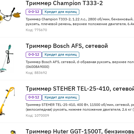
Триммер Champion Т333-2
0·0·12
Кредит для юрлиц
Триммер Champion Т333-2, 1.22 л.с., 2800 об/мин, бензиновый,
рукоять, плечевой ремень, верхнее положение двигателя, 6.4
Код: 775670
Триммер Bosch AFS, сетевой
0·0·12
Кредит для юрлиц
Триммер Bosch AFS, сетевой, d-образная рукоять, верхнее пол
(06008A9000)
Код: 883692
Триммер STEHER TEL-25-410, сетево
0·0·12
Кредит для юрлиц
Триммер STEHER TEL-25-410, 400 Вт, 11500 об/мин, сетевой, ре
(велосипедная) рукоять, нижнее положение двигателя, 2.6 кг 
Код: 1070009
Триммер Huter GGT-1500T, бензинов