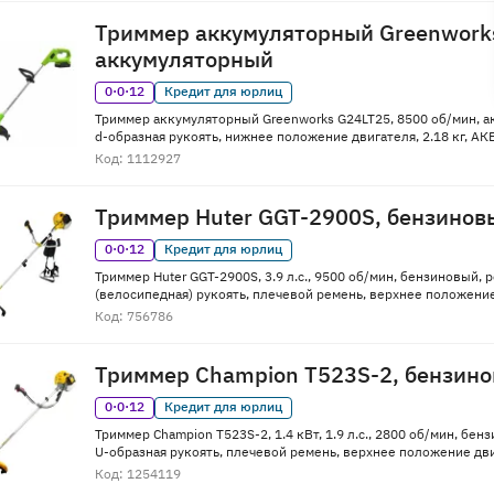
Триммер аккумуляторный Greenwork
аккумуляторный
0·0·12
Кредит для юрлиц
Триммер аккумуляторный Greenworks G24LT25, 8500 об/мин, ак
d-образная рукоять, нижнее положение двигателя, 2.18 кг, АК
Код: 1112927
Триммер Huter GGT-2900S, бензинов
0·0·12
Кредит для юрлиц
Триммер Huter GGT-2900S, 3.9 л.с., 9500 об/мин, бензиновый, р
(велосипедная) рукоять, плечевой ремень, верхнее положение 
Код: 756786
Триммер Champion T523S-2, бензин
0·0·12
Кредит для юрлиц
Триммер Champion T523S-2, 1.4 кВт, 1.9 л.с., 2800 об/мин, бенз
U-образная рукоять, плечевой ремень, верхнее положение двиг
Код: 1254119