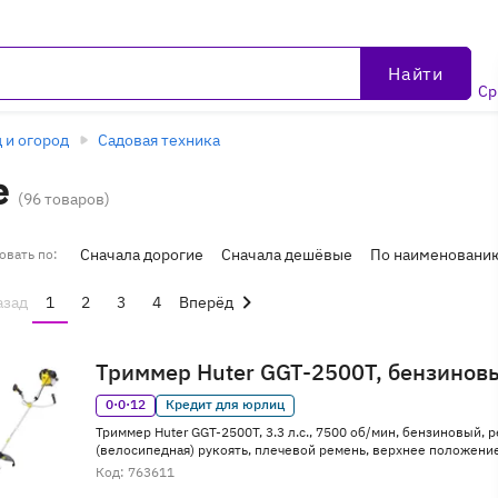
Найти
Ср
 и огород
Садовая техника
е
(96 товаров)
Сначала дорогие
Сначала дешёвые
По наименовани
овать по:
азад
1
2
3
4
Вперёд
Триммер Huter GGT-2500T, бензинов
0·0·12
Кредит для юрлиц
Триммер Huter GGT-2500T, 3.3 л.с., 7500 об/мин, бензиновый, р
(велосипедная) рукоять, плечевой ремень, верхнее положение 
Код: 763611