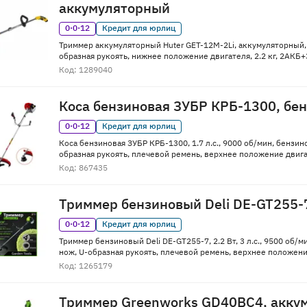
аккумуляторный
0·0·12
Кредит для юрлиц
Триммер аккумуляторный Huter GET-12M-2Li, аккумуляторный, р
образная рукоять, нижнее положение двигателя, 2.2 кг, 2АКБ+
Код: 1289040
Коса бензиновая ЗУБР КРБ-1300, бе
0·0·12
Кредит для юрлиц
Коса бензиновая ЗУБР КРБ-1300, 1.7 л.с., 9000 об/мин, бензино
образная рукоять, плечевой ремень, верхнее положение двигат
Код: 867435
Триммер бензиновый Deli DE-GT255-
0·0·12
Кредит для юрлиц
Триммер бензиновый Deli DE-GT255-7, 2.2 Вт, 3 л.с., 9500 об/м
нож, U-образная рукоять, плечевой ремень, верхнее положение
Код: 1265179
Триммер Greenworks GD40BC4, акку