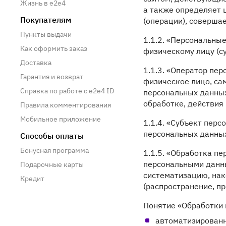
Жизнь в e2e4
а также определяет 
Покупателям
(операции), соверша
Пункты выдачи
1.1.2. «Персональны
Как оформить заказ
физическому лицу (с
Доставка
1.1.3. «Оператор пе
Гарантия и возврат
физическое лицо, са
Справка по работе с e2e4 ID
персональных данных
обработке, действия
Правила комментирования
Мобильное приложение
1.1.4. «Субъект пер
персональных данны
Способы оплаты
Бонусная программа
1.1.5. «Обработка п
персональными данны
Подарочные карты
систематизацию, нако
Кредит
(распространение, п
Понятие «Обработки 
автоматизированн