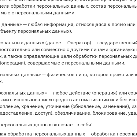
цели обработки персональных данных, состав персональн
емые с персональными данными.
е данные» — любая информация, относящаяся к прямо ил
убъекту персональных данных).
рсональных данных» (далее — Оператор) — государственны
мостоятельно или совместно с другими лицами организую
, а также определяющие цели обработки персональных д
 (операции), совершаемые с персональными данными.
сональных данных» — физическое лицо, которое прямо или
х.
ерсональных данных» — любое действие (операция) или сов
ми с использованием средств автоматизации или без испо
пление, хранение, уточнение (обновление, изменение), и
редоставление, доступ), обезличивание, блокирование, уд
персональных данных включает в себя:
ая обработка персональных данных — обработка персона