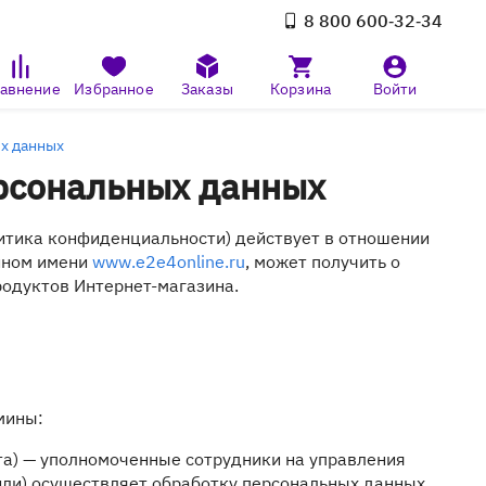
8 800 600‑32‑34
авнение
Избранное
Заказы
Корзина
Войти
х данных
ерсональных данных
тика конфиденциальности) действует в отношении
нном имени
www.e2e4online.ru
, может получить о
родуктов Интернет-магазина.
мины:
та) — уполномоченные сотрудники на управления
или) осуществляет обработку персональных данных,