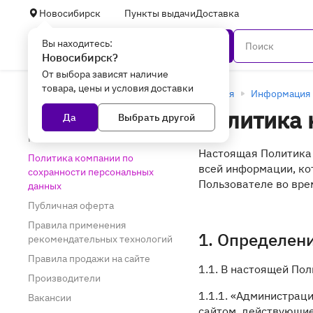
Новосибирск
Пункты выдачи
Доставка
Вы находитесь:
Каталог
Новосибирск?
От выбора зависят наличие
товара, цены и условия доставки
Информация
Главная
Информация
Политика 
Да
Выбрать другой
О компании
Реквизиты
Настоящая Политика 
Политика компании по
всей информации, ко
сохранности персональных
Пользователе во вре
данных
Публичная оферта
Правила применения
1. Определен
рекомендательных технологий
Правила продажи на сайте
1.1. В настоящей По
Производители
1.1.1. «Администрац
Вакансии
сайтом, действующие