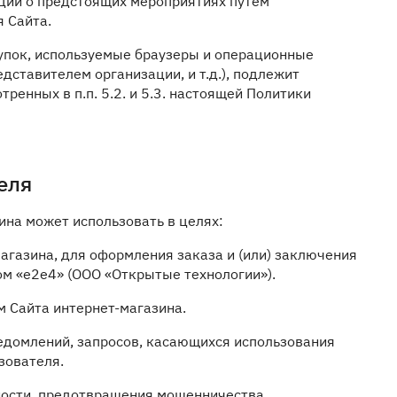
ции о предстоящих мероприятиях путем
 Сайта.
купок, используемые браузеры и операционные
дставителем организации, и т.д.), подлежит
енных в п.п. 5.2. и 5.3. настоящей Политики
еля
ина может использовать в целях:
агазина, для оформления заказа и (или) заключения
м «е2е4» (ООО «Открытые технологии»).
м Сайта интернет-магазина.
ведомлений, запросов, касающихся использования
зователя.
ности, предотвращения мошенничества.