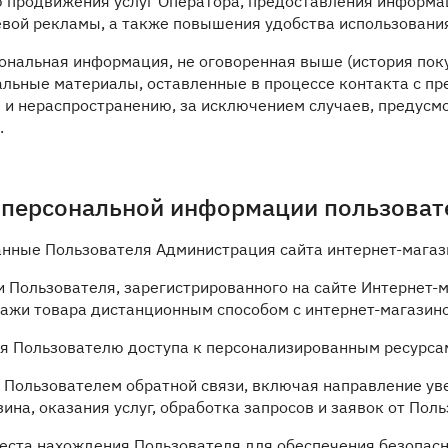
ю продвижения услуг Оператора, предоставления информа
вой рекламы, а также повышения удобства использования
сональная информация, не оговоренная выше (история по
льные материалы, оставленные в процессе контакта с пре
и нераспространению, за исключением случаев, предусмотр
.
а персональной информации пользоват
анные Пользователя Администрация сайта интернет-магаз
и Пользователя, зарегистрированного на сайте Интернет-м
ажи товара дистанционным способом с интернет-магазино
ия Пользователю доступа к персонализированным ресурса
 с Пользователем обратной связи, включая направление у
ина, оказания услуг, обработка запросов и заявок от Поль
места нахождения Пользователя для обеспечения безопас