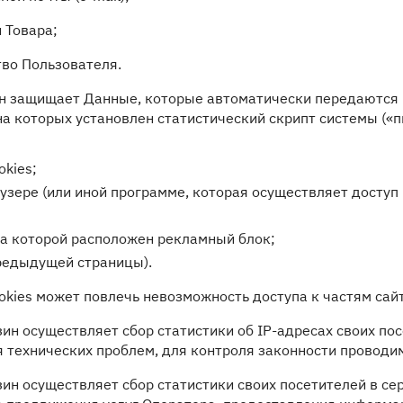
и Товара;
тво Пользователя.
ин защищает Данные, которые автоматически передаются 
а которых установлен статистический скрипт системы («п
kies;
узере (или иной программе, которая осуществляет доступ 
на которой расположен рекламный блок;
редыдущей страницы).
ookies может повлечь невозможность доступа к частям са
азин осуществляет сбор статистики об IP-адресах своих п
 технических проблем, для контроля законности провод
азин осуществляет сбор статистики своих посетителей в 