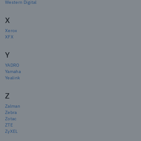
Western Digital
X
Xerox
XFX
Y
YADRO
Yamaha
Yealink
Z
Zalman
Zebra
Zotac
ZTE
ZyXEL