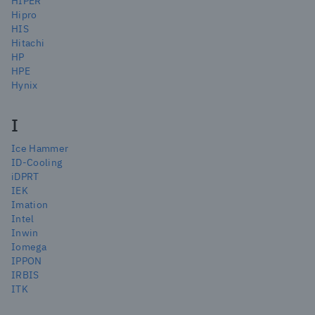
HIPER
Hipro
HIS
Hitachi
HP
HPE
Hynix
I
Ice Hammer
ID-Cooling
iDPRT
IEK
Imation
Intel
Inwin
Iomega
IPPON
IRBIS
ITK