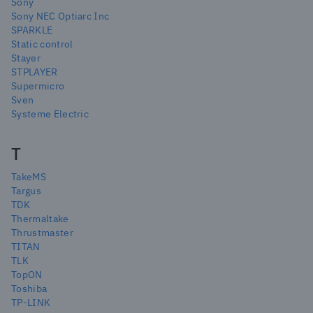
Sony
Sony NEC Optiarc Inc
SPARKLE
Static control
Stayer
STPLAYER
Supermicro
Sven
Systeme Electric
T
TakeMS
Targus
TDK
Thermaltake
Thrustmaster
TITAN
TLK
TopON
Toshiba
TP-LINK