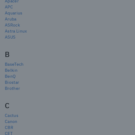
Apacer
APC
Aquarius
Aruba
ASRock
Astra Linux
ASUS
B
BaseTech
Belkin
BenQ
Biostar
Brother
C
Cactus
Canon
CBR
CET