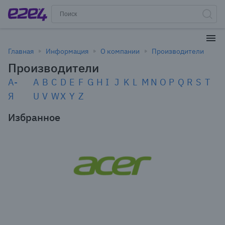
Главная
Информация
О компании
Производители
Производители
А-
A
B
C
D
E
F
G
H
I
J
K
L
M
N
O
P
Q
R
S
T
Я
U
V
W
X
Y
Z
Избранное