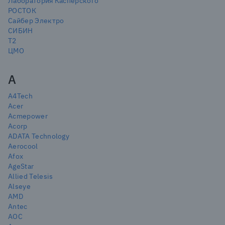
Лаборатория Касперского
РОСТОК
Сайбер Электро
СИБИН
Т2
ЦМО
A
A4Tech
Acer
Acmepower
Acorp
ADATA Technology
Aerocool
Afox
AgeStar
Allied Telesis
Alseye
AMD
Antec
AOC