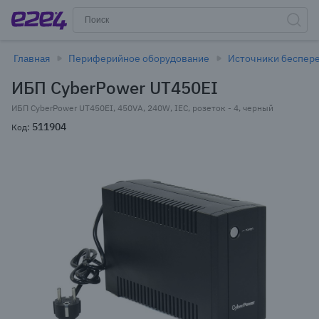
Главная
Периферийное оборудование
Источники беспере
ИБП CyberPower UT450EI
ИБП CyberPower UT450EI, 450VA, 240W, IEC, розеток - 4, черный
511904
Код: