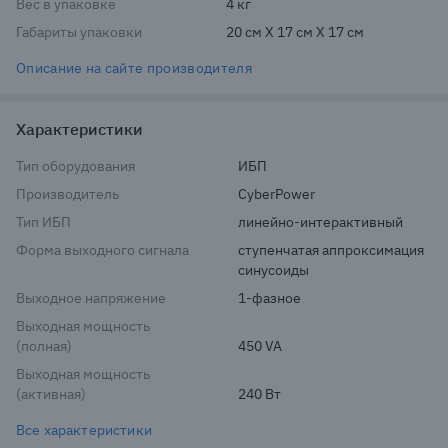
Вес в упаковке
4 кг
Габариты упаковки
20 см X 17 см X 17 см
Описание на сайте производителя
Характеристики
Тип оборудования
ИБП
Производитель
CyberPower
Тип ИБП
линейно-интерактивный
Форма выходного сигнала
ступенчатая аппроксимация 
синусоиды
Выходное напряжение
1-фазное
Выходная мощность
(полная)
450 VA
Выходная мощность
(активная)
240 Вт
Все характеристики