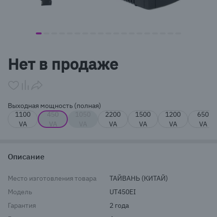
item
item
item
item
item
item
item
item
item
item
item
item
item
item
item
item
item
item
item
Item
0
1
2
3
4
5
6
7
8
9
10
11
12
13
14
15
16
17
18
1
Нет в продаже
of
19
Выходная мощность (полная)
1100
450
1050
2200
1500
1200
650
VA
VA
VA
VA
VA
VA
VA
Описание
Место изготовления товара
ТАЙВАНЬ (КИТАЙ)
Модель
UT450EI
Гарантия
2 года