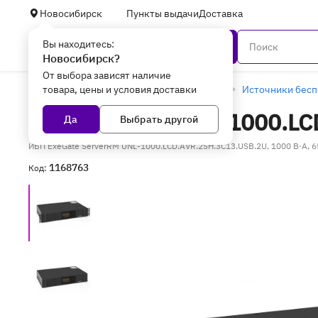
Новосибирск
Пункты выдачи
Доставка
Вы находитесь:
Каталог
Новосибирск?
От выбора зависят наличие
товара, цены и условия доставки
Главная
Периферийное оборудование
Источники бесп
ИБП ExeGate UNL-1000.LCD
Да
Выбрать другой
ИБП ExeGate ServerRM UNL-1000.LCD.AVR.2SH.3C13.USB.2U, 1000 В·А, 6
1168763
Код: