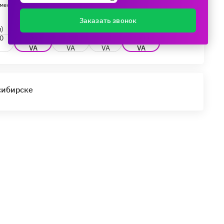
мес.
Заказать звонок
)
0
1000
1200
650
1000
VA
VA
VA
VA
сибирске