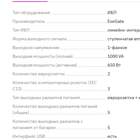
Тип оборудования
ИБП
Производитель
ExeGate
Тип ИБП
линейно-интер
Форма выходного сигнала
ступенчатая ап
Выходное напряжение
1-фазное
Выходная мощность (полная)
1000 VA
Выходная мощность (активная)
650 Вт
Количество евророзеток
2
Количество компьютерных розеток (IEC
C13)
3
Тип выходных разъемов питания
евророзетка + 
Количество выходных разъемов питания
(общее)
5
Количество выходных разъемов с
питанием от батареи
5
Интерфейс USB
есть