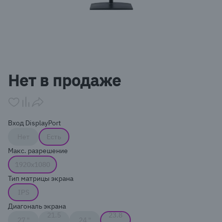
Item
1
Нет в продаже
of
1
Вход DisplayPort
Нет
Есть
Макс. разрешение
1920x1080
Тип матрицы экрана
IPS
Диагональ экрана
21.5
23.8
27 "
24 "