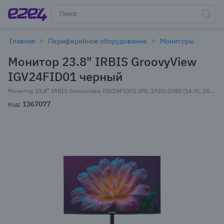
Главная
Периферийное оборудование
Мониторы
Монитор 23.8" IRBIS GroovyView
IGV24FID01 черный
Монитор 23.8" IRBIS GroovyView IGV24FID01 IPS, 1920x1080 (16:9), 250кд/м2, 3 мс, 178°/178°, VGA, HDMI, DisplayPort, USB-Hub, черный (IGV24FID01)
1367077
Код: