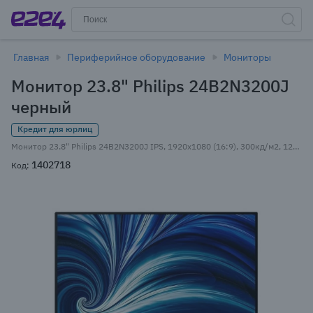
Главная
Периферийное оборудование
Мониторы
Монитор 23.8" Philips 24B2N3200J
черный
Кредит для юрлиц
Монитор 23.8" Philips 24B2N3200J IPS, 1920x1080 (16:9), 300кд/м2, 120 Гц, 4 мс, 178°/178°, VGA, HDMI, DisplayPort, USB-Hub, черный (24B2N3200J)
1402718
Код: