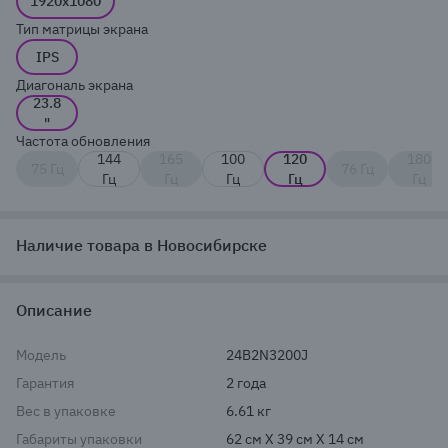
1920x1080
Тип матрицы экрана
IPS
Диагональ экрана
23.8
"
Частота обновления
144
165
100
120
180
75 Гц
76 Гц
Гц
Гц
Гц
Гц
Гц
Наличие товара в Новосибирске
Описание
Модель
24B2N3200J
Гарантия
2 года
Вес в упаковке
6.61 кг
Габариты упаковки
62 см X 39 см X 14 см