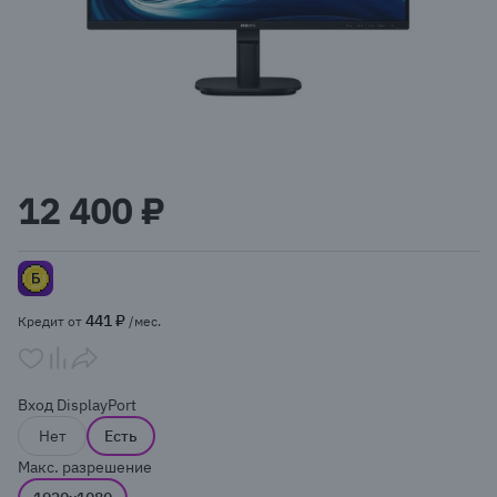
Item
1
12 400 ₽
of
1
441 ₽
Кредит от
/мес.
Вход DisplayPort
Нет
Есть
Макс. разрешение