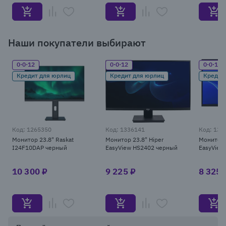
Item
1
Наши покупатели выбирают
of
25
0·0·12
0·0·12
0·0·12
Кредит для юрлиц
Кредит для юрлиц
Кредит
Код: 1265350
Код: 1336141
Код: 132
Монитор 23.8" Raskat
Монитор 23.8" Hiper
Монитор 
I24F10DAP черный
EasyView HS2402 черный
EasyView
10 300 ₽
9 225 ₽
8 325 
Item