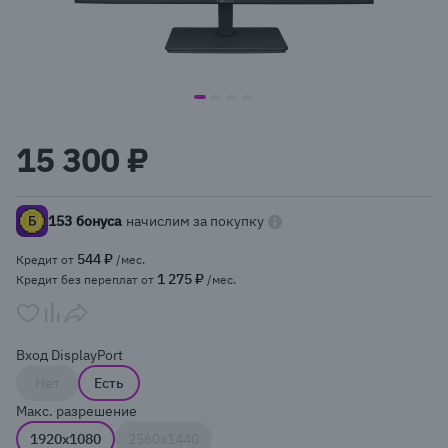
item
item
item
item
Item
0
1
2
3
1
15 300 ₽
of
4
153 бонуса
начислим за покупку
544 ₽
Кредит от
/мес.
1 275 ₽
Кредит без переплат от
/мес.
Вход DisplayPort
Нет
Есть
Макс. разрешение
1920x1080
2560x1440