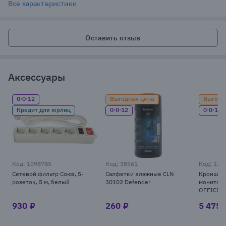
Все характеристики
Оставить отзыв
Аксессуары
0·0·12
Выгодная цена
Выгодн
Кредит для юрлиц
0·0·12
0·0·12
Код: 1098785
Код: 38561
Код: 137
Сетевой фильтр Союз, 5-
Салфетки влажные CLN
Кронштей
розеток, 5 м, белый
30102 Defender
мониторо
OFFICE-14
930 ₽
260 ₽
5 475 