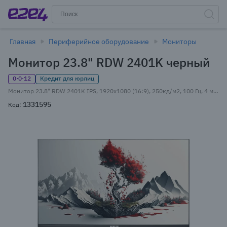
Главная
Периферийное оборудование
Мониторы
Монитор 23.8" RDW 2401K черный
0·0·12
Кредит для юрлиц
Монитор 23.8" RDW 2401K IPS, 1920x1080 (16:9), 250кд/м2, 100 Гц, 4 мс, 178°/178°, VGA, HDMI, DisplayPort, черный (2401K/F00В3100V2A1H) Внесен в реестр Минпромторга РФ
1331595
Код: