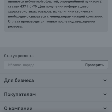
являются публичной офертой, определённой пунктом 2
статьи 437 ГК РФ. Для получения информации о
характеристиках товаров, их наличии и стоимости
необходимо связаться с менеджерами нашей компании.
Оплата производится только после подтверждения
резерва.
Статус ремонта
Проверить
Для бизнеса
Корпоративным клиентам
Покупателям
Тендеры и гос закупки
Программы лояльности
Контакты
О компании
Пункты выдачи