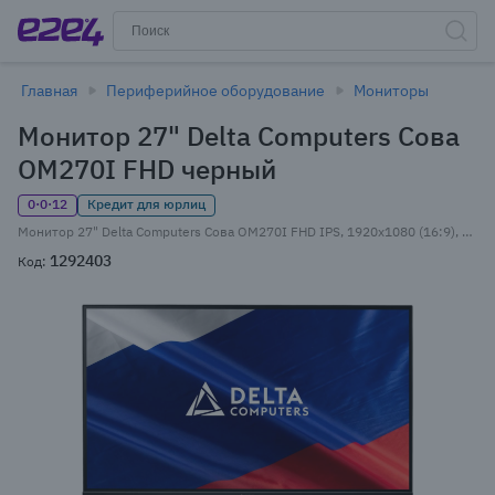
Главная
Периферийное оборудование
Мониторы
Монитор 27" Delta Computers Сова
OM270I FHD черный
0·0·12
Кредит для юрлиц
Монитор 27" Delta Computers Сова OM270I FHD IPS, 1920x1080 (16:9), 250кд/м2, 5 мс, 178°/178°, VGA, HDMI, DisplayPort, черный (OM270I.FHD.AS.01.P2) Внесен в реестр Минпромторга РФ
1292403
Код: