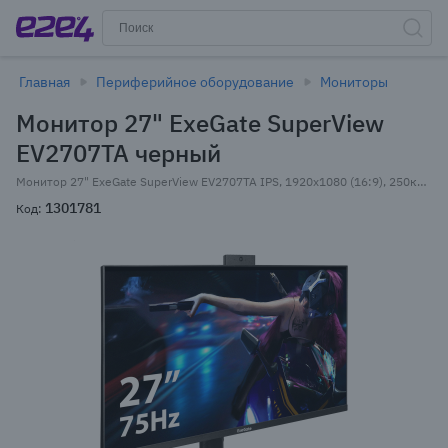
Главная
Периферийное оборудование
Мониторы
Монитор 27" ExeGate SuperView
EV2707TA черный
Монитор 27" ExeGate SuperView EV2707TA IPS, 1920x1080 (16:9), 250кд/м2, 5 мс, 178°/178°, VGA, HDMI, DisplayPort, USB-Hub, веб-камера, черный (EX297249RUS)
1301781
Код: