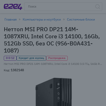
Главная
Компьютеры и ноутбуки
Системные блоки
Неттоп MSI PRO DP21 14M-
1087XRU, Intel Core i3 14100, 16Gb,
512Gb SSD, без ОС (9S6-B0A431-
1087)
0·0·12
Кредит для юрлиц
Распродажа
Неттоп MSI PRO DP21 14M-1087XRU, Intel Core i3 14100 3.5 ГГц, 16Gb RAM, 512Gb SSD, Wi-Fi, BT, без ОС, черный (9S6-B0A431-1087)
1382148
Код: