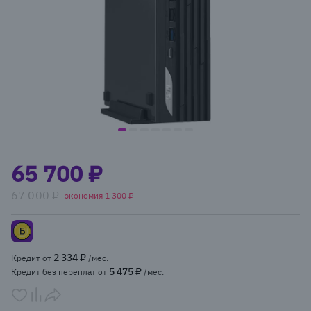
item
item
item
item
item
item
item
Item
0
1
2
3
4
5
6
1
65 700 ₽
of
7
67 000 ₽
экономия 1 300 ₽
2 334 ₽
Кредит от
/мес.
5 475 ₽
Кредит без переплат от
/мес.