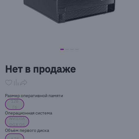
item
item
item
item
Item
0
1
2
3
1
Нет в продаже
of
4
Размер оперативной памяти
128
Гб
Операционная система
NVIDIA
DGX OS
Объём первого диска