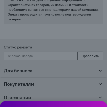
статьи 437 ГК РФ. Для получения информации о
характеристиках товаров, их наличии и стоимости
необходимо связаться с менеджерами нашей компании.
Оплата производится только после подтверждения
резерва.
Статус ремонта
Проверить
Для бизнеса
Корпоративным клиентам
Покупателям
Тендеры и гос закупки
Программы лояльности
Контакты
О компании
Пункты выдачи
Как оформить заказ
О нас