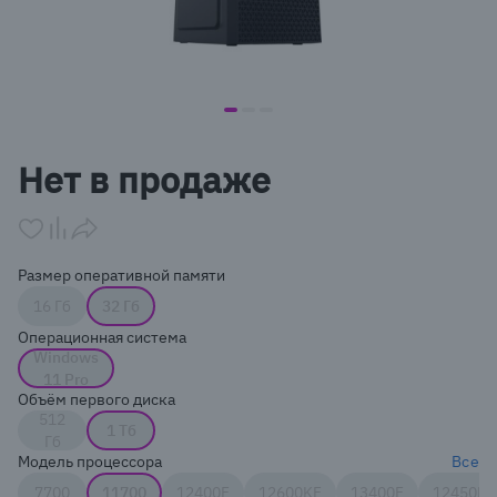
item
item
item
Item
0
1
2
1
Нет в продаже
of
3
Размер оперативной памяти
16 Гб
32 Гб
Операционная система
Windows
11 Pro
Объём первого диска
512
1 Тб
Гб
Модель процессора
Все
7700
11700
12400F
12600KF
13400F
12450H