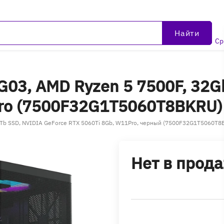
Найти
Ср
03, AMD Ryzen 5 7500F, 32Gb
Pro (7500F32G1T5060T8BKRU)
1Tb SSD, NVIDIA GeForce RTX 5060Ti 8Gb, W11Pro, черный (7500F32G1T5060T8
Нет в прод