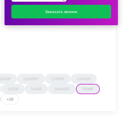
Заказать звонок
и
2400F
12600KF
13400F
12450H
14700
14400
14600KF
7500F
+28