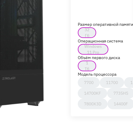
Размер оперативной памят
32
Гб
Операционная система
Windows
11 Pro
Объём первого диска
1
Тб
Модель процессора
7700
11700
1
14700KF
7735HS
7800X3D
14400F