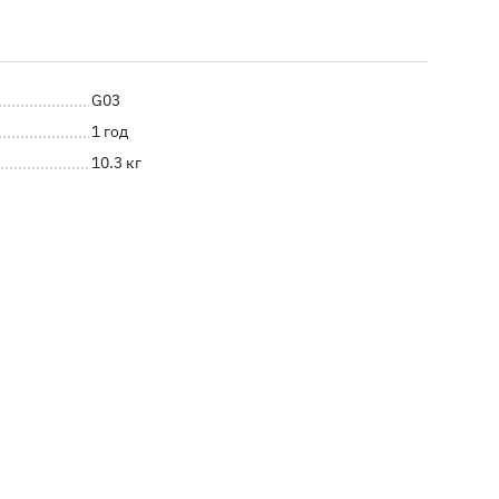
G03
1 год
10.3 кг