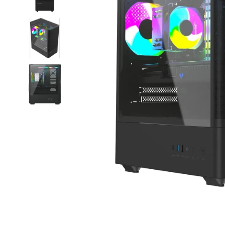
Item
1
of
4