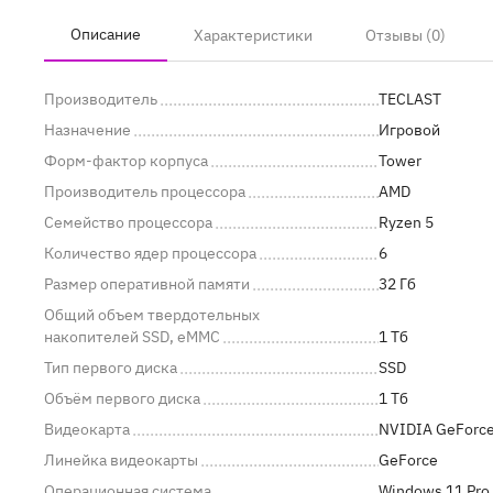
Описание
Характеристики
Отзывы (0)
Производитель
TECLAST
Назначение
Игровой
Форм-фактор корпуса
Tower
Производитель процессора
AMD
Семейство процессора
Ryzen 5
Количество ядер процессора
6
Размер оперативной памяти
32 Гб
Общий объем твердотельных
накопителей SSD, eMMC
1 Тб
Тип первого диска
SSD
Объём первого диска
1 Тб
Видеокарта
NVIDIA GeForce
Линейка видеокарты
GeForce
Операционная система
Windows 11 Pro