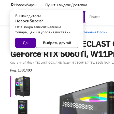
Новосибирск
Пункты выдачи
Доставка
Вы находитесь:
Каталог
Новосибирск?
От выбора зависят наличие
товара, цены и условия доставки
Главная
Компьютеры и ноутбуки
Системные блоки
Системный блок TECLAST G
Да
Выбрать другой
GeForce RTX 5060Ti, W11
Системный блок TECLAST G03, AMD Ryzen 5 7500F 3.7 ГГц, 32Gb RAM, 
1381403
Код: