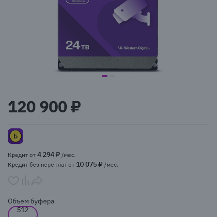
item
item
Item
0
1
1
120 900 ₽
of
2
4 294 ₽
Кредит от
/мес.
10 075 ₽
Кредит без переплат от
/мес.
Объем буфера
512