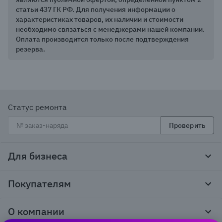
статьи 437 ГК РФ. Для получения информации о
характеристиках товаров, их наличии и стоимости
необходимо связаться с менеджерами нашей компании.
Оплата производится только после подтверждения
резерва.
Статус ремонта
Проверить
Для бизнеса
Корпоративным клиентам
Покупателям
Тендеры и гос закупки
Программы лояльности
Контакты
О компании
Пункты выдачи