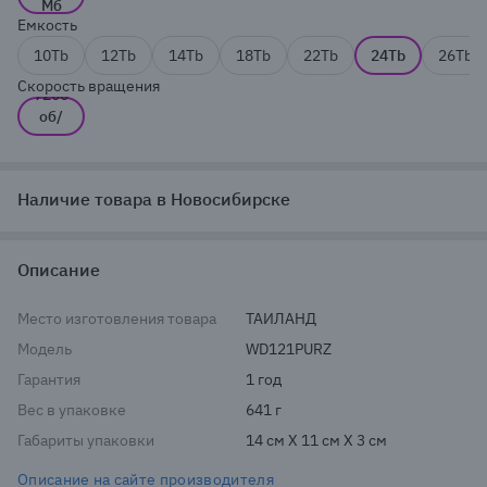
Мб
Емкость
10Tb
12Tb
14Tb
18Tb
22Tb
24Tb
26Tb
Скорость вращения
7200
об/
мин
Наличие товара в Новосибирске
Описание
Место изготовления товара
ТАИЛАНД
Модель
WD121PURZ
Гарантия
1 год
Вес в упаковке
641 г
Габариты упаковки
14 см X 11 см X 3 см
Описание на сайте производителя